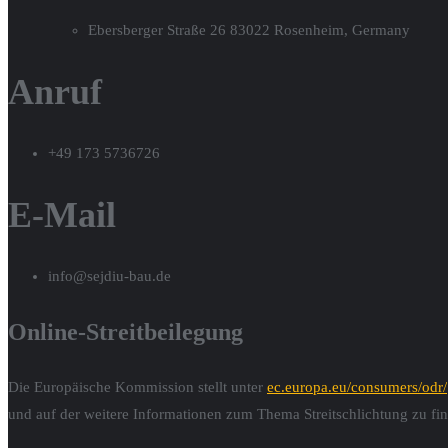
Ebersberger Straße 26 83022 Rosenheim, Germany
Anruf
+49 173 5736726
E-Mail
info@sejdiu-bau.de
Online-Streitbeilegung
Die Europäische Kommission stellt unter
ec.europa.eu/consumers/odr/
und auf der weitere Informationen zum Thema Streitschlichtung zu fi